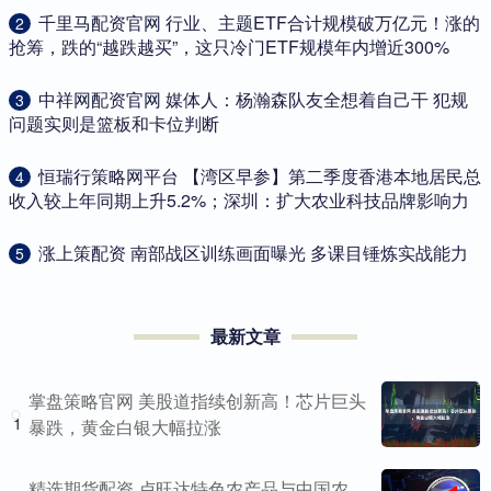
​千里马配资官网 行业、主题ETF合计规模破万亿元！涨的
2
抢筹，跌的“越跌越买”，这只冷门ETF规模年内增近300%
​中祥网配资官网 媒体人：杨瀚森队友全想着自己干 犯规
3
问题实则是篮板和卡位判断
​恒瑞行策略网平台 【湾区早参】第二季度香港本地居民总
4
收入较上年同期上升5.2%；深圳：扩大农业科技品牌影响力
​涨上策配资 南部战区训练画面曝光 多课目锤炼实战能力
5
最新文章
掌盘策略官网 美股道指续创新高！芯片巨头
1
暴跌，黄金白银大幅拉涨
精选期货配资 卢旺达特色农产品与中国农