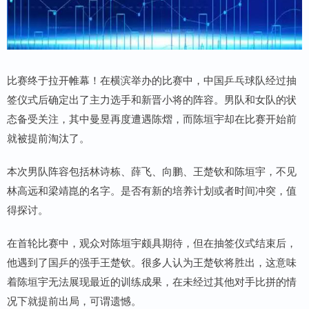
比赛终于拉开帷幕！在横滨举办的比赛中，中国乒乓球队经过抽
签仪式后确定出了主力选手和新晋小将的阵容。男队和女队的状
态备受关注，其中曼昱再度遭遇陈熠，而陈垣宇却在比赛开始前
就被提前淘汰了。
本次男队阵容包括林诗栋、薛飞、向鹏、王楚钦和陈垣宇，不见
林高远和梁靖崑的名字。是否有新的培养计划或者时间冲突，值
得探讨。
在首轮比赛中，观众对陈垣宇颇具期待，但在抽签仪式结束后，
他遇到了国乒的强手王楚钦。很多人认为王楚钦将胜出，这意味
着陈垣宇无法展现最近的训练成果，在未经过其他对手比拼的情
况下就提前出局，可谓遗憾。