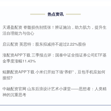
热点资讯
天通盈配资 脊髓损伤别慌张！辨证施治，助力肌力，提升生
活自理能力与信心
启云配资 英思特：股东拟减持不超过2.22%股份
涨配资APP下载 三季报点评：国泰中证全指证券公司ETF基
金季度涨幅11.43%
鲲鹏配资APP下载 小米们开始下场“养虾”，豆包手机应如何
接招?
中融配资官网 山东后浪设计艺术小课堂——思想者：人类精
神的沉重思考