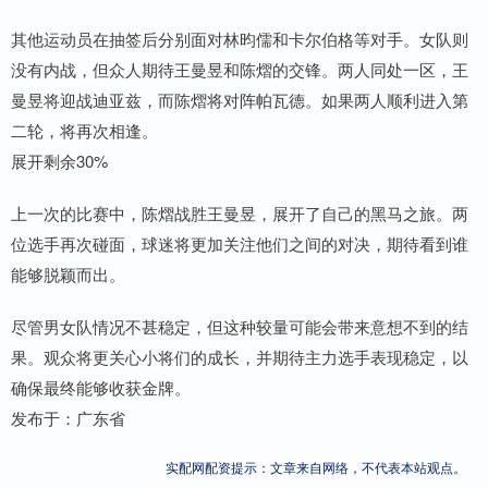
其他运动员在抽签后分别面对林昀儒和卡尔伯格等对手。女队则
没有内战，但众人期待王曼昱和陈熠的交锋。两人同处一区，王
曼昱将迎战迪亚兹，而陈熠将对阵帕瓦德。如果两人顺利进入第
二轮，将再次相逢。
展开剩余30%
上一次的比赛中，陈熠战胜王曼昱，展开了自己的黑马之旅。两
位选手再次碰面，球迷将更加关注他们之间的对决，期待看到谁
能够脱颖而出。
尽管男女队情况不甚稳定，但这种较量可能会带来意想不到的结
果。观众将更关心小将们的成长，并期待主力选手表现稳定，以
确保最终能够收获金牌。
发布于：广东省
实配网配资提示：文章来自网络，不代表本站观点。