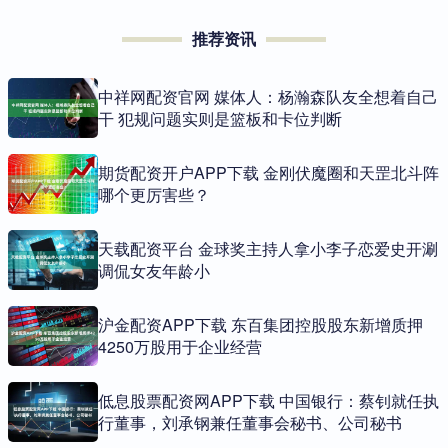
推荐资讯
中祥网配资官网 媒体人：杨瀚森队友全想着自己
干 犯规问题实则是篮板和卡位判断
期货配资开户APP下载 金刚伏魔圈和天罡北斗阵
哪个更厉害些？
天载配资平台 金球奖主持人拿小李子恋爱史开涮
调侃女友年龄小
沪金配资APP下载 东百集团控股股东新增质押
4250万股用于企业经营
低息股票配资网APP下载 中国银行：蔡钊就任执
行董事，刘承钢兼任董事会秘书、公司秘书