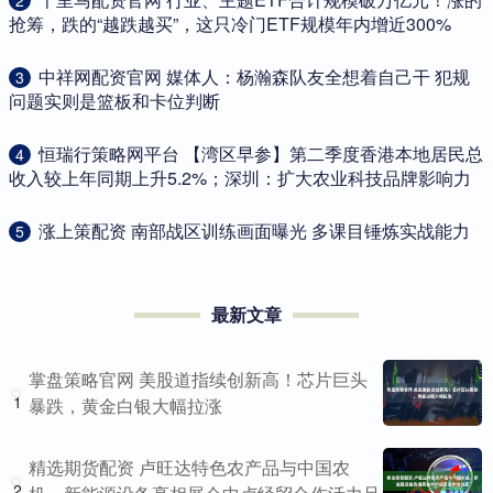
2
抢筹，跌的“越跌越买”，这只冷门ETF规模年内增近300%
​中祥网配资官网 媒体人：杨瀚森队友全想着自己干 犯规
3
问题实则是篮板和卡位判断
​恒瑞行策略网平台 【湾区早参】第二季度香港本地居民总
4
收入较上年同期上升5.2%；深圳：扩大农业科技品牌影响力
​涨上策配资 南部战区训练画面曝光 多课目锤炼实战能力
5
最新文章
掌盘策略官网 美股道指续创新高！芯片巨头
1
暴跌，黄金白银大幅拉涨
精选期货配资 卢旺达特色农产品与中国农
2