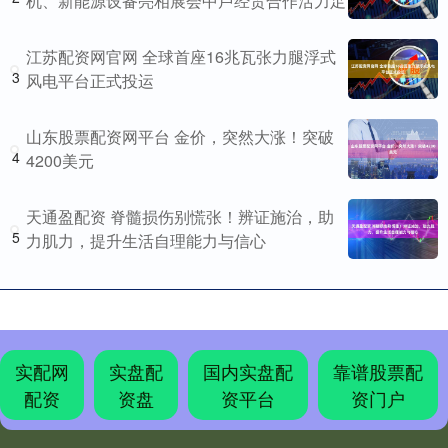
机、新能源设备亮相展会中卢经贸合作活力足
江苏配资网官网 全球首座16兆瓦张力腿浮式
3
风电平台正式投运
山东股票配资网平台 金价，突然大涨！突破
4
4200美元
天通盈配资 脊髓损伤别慌张！辨证施治，助
5
力肌力，提升生活自理能力与信心
实配网
实盘配
国内实盘配
靠谱股票配
配资
资盘
资平台
资门户