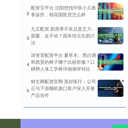
配资宝平台 沈阳想找中医小儿推
2
拿诊所，朝花国医堂怎么样
九五配资 肌营养不良总是乏力、
肌萎、走不动？固本培元生肌疗
3
法
深资管配资平台 夏草木、黑白调
和西昊的椅子哪个比较舒服？口
4
碑榜人体工学椅详细测评对比
财生网配资官网 美好医疗：公司
正与下游脑机接口客户深入开展
5
产品合作