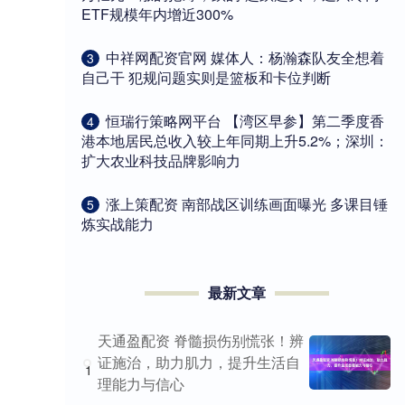
ETF规模年内增近300%
​中祥网配资官网 媒体人：杨瀚森队友全想着
3
自己干 犯规问题实则是篮板和卡位判断
​恒瑞行策略网平台 【湾区早参】第二季度香
4
港本地居民总收入较上年同期上升5.2%；深圳：
扩大农业科技品牌影响力
​涨上策配资 南部战区训练画面曝光 多课目锤
5
炼实战能力
最新文章
天通盈配资 脊髓损伤别慌张！辨
证施治，助力肌力，提升生活自
1
理能力与信心