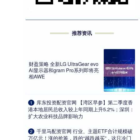
推荐资讯
财盈策略 全新LG UltraGear evo
AI显示器和gram Pro系列即将亮
相AWE
​库东投资配资官网 【湾区早参】第二季度香
1
港本地居民总收入较上年同期上升5.2%；深圳：
扩大农业科技品牌影响力
​千里马配资官网 行业、主题ETF合计规模破
2
万亿元！涨的抢筹，跌的“越跌越买”，这只冷门