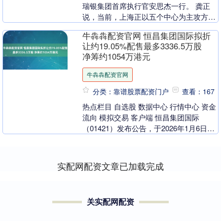
瑞银集团首席执行官安思杰一行。 龚正
说，当前，上海正以五个中心为主攻方
向，加快建成具有世界影响力的社会主义
牛犇犇配资官网 恒昌集团国际拟折
现代化国际大都市....
让约19.05%配售最多3336.5万股
净筹约1054万港元
牛犇犇配资官网
分类：靠谱股票配资门户
查看：167
热点栏目 自选股 数据中心 行情中心 资金
流向 模拟交易 客户端 恒昌集团国际
（01421）发布公告，于2026年1月6日，
公司与配售代理订立配售协议，配售代
理....
实配网配资文章已加载完成
关实配网配资