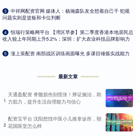
​中祥网配资官网 媒体人：杨瀚森队友全想着自己干 犯规
3
问题实则是篮板和卡位判断
​恒瑞行策略网平台 【湾区早参】第二季度香港本地居民总
4
收入较上年同期上升5.2%；深圳：扩大农业科技品牌影响力
​涨上策配资 南部战区训练画面曝光 多课目锤炼实战能力
5
最新文章
天通盈配资 脊髓损伤别慌张！辨证施治，助
1
力肌力，提升生活自理能力与信心
配资宝平台 沈阳想找中医小儿推拿诊所，朝
2
花国医堂怎么样