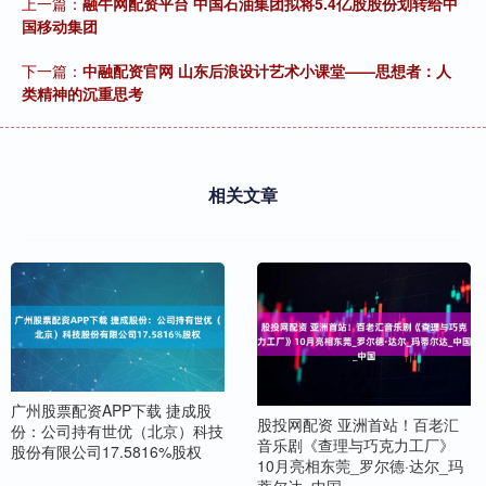
上一篇：
融牛网配资平台 中国石油集团拟将5.4亿股股份划转给中
国移动集团
下一篇：
中融配资官网 山东后浪设计艺术小课堂——思想者：人
类精神的沉重思考
相关文章
广州股票配资APP下载 捷成股
股投网配资 亚洲首站！百老汇
份：公司持有世优（北京）科技
音乐剧《查理与巧克力工厂》
股份有限公司17.5816%股权
10月亮相东莞_罗尔德·达尔_玛
蒂尔达_中国