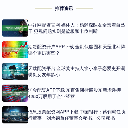
推荐资讯
中祥网配资官网 媒体人：杨瀚森队友全想着自己
干 犯规问题实则是篮板和卡位判断
期货配资开户APP下载 金刚伏魔圈和天罡北斗阵
哪个更厉害些？
天载配资平台 金球奖主持人拿小李子恋爱史开涮
调侃女友年龄小
沪金配资APP下载 东百集团控股股东新增质押
4250万股用于企业经营
低息股票配资网APP下载 中国银行：蔡钊就任执
行董事，刘承钢兼任董事会秘书、公司秘书