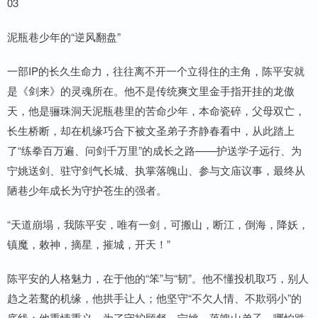
03
泥瓶巷少年的“逆风翻盘”
一部IP的长久生命力，往往离不开一个立得住的主角，陈平安就
是《剑来》的灵魂所在。他不是传统爽文里金手指开挂的龙傲
天，他是骊珠洞天泥瓶巷里的苦命少年，本命瓷碎，父母双亡，
长生桥断，却在机缘巧合下被文圣弟子齐静春看中，从此踏上
了“练拳百万遍、问剑千万里”的成长之路——护送学子远行、为
宁姚送剑、驻守剑气长城、执掌落魄山、参与文庙议事，最终从
陋巷少年成长为守护苍生的强者。
“天道崩塌，我陈平安，唯有一剑，可搬山，断江，倒海，降妖，
镇魔，敕神，摘星，摧城，开天！”
陈平安的人格魅力，在于他的“笨”与“韧”。他不懂投机取巧，别人
趋之若鹜的机缘，他拱手让人；他坚守“不欠人情、不欺弱小”的
底线；他重情重义，为了守护顾粲、宁姚、落魄山弟子，哪怕跌