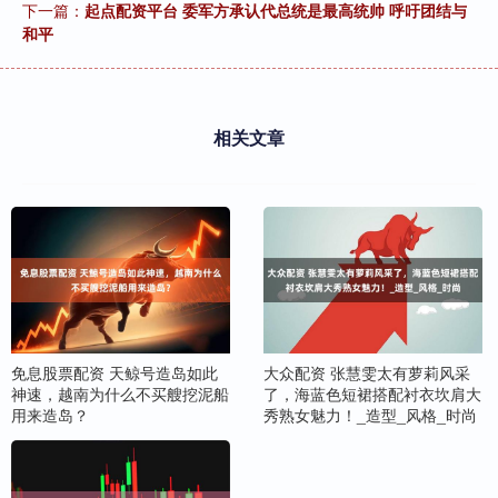
下一篇：
起点配资平台 委军方承认代总统是最高统帅 呼吁团结与
和平
相关文章
免息股票配资 天鲸号造岛如此
大众配资 张慧雯太有萝莉风采
神速，越南为什么不买艘挖泥船
了，海蓝色短裙搭配衬衣坎肩大
用来造岛？
秀熟女魅力！_造型_风格_时尚