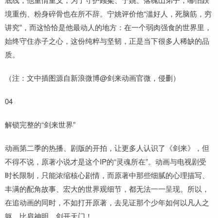
境重伤、粉身碎骨也在所不辞。宁姚评价他“滥好人，死脑筋，穷
讲究”，而这恰恰是他最动人的地方：在一个弱肉强食的世界里，
始终守住赤子之心，这份纯粹与坚韧，正是当下很多人稀缺的品
质。
（注：文中插图源自新浪微博@剑来动画官微，侵删）
04
解锁完整的“剑来世界”
动画第二季的热播、剧版的开拍，让更多人认识了《剑来》，但
不得不说，原著小说才是这个IP的“灵魂所在”。动画与电视剧受
时长限制，只能浓缩核心剧情，而原著中那些细腻的心理描写、
丰满的配角故事、宏大的世界观细节，都无法一一呈现。所以，
在追动画的同时，不如打开原著，去见证那个少年如何以凡人之
躯，比肩神明，剑开天门！